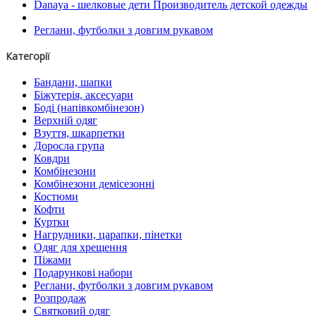
Danaya - шелковые дети Производитель детской одежды
Реглани, футболки з довгим рукавом
Категорії
Бандани, шапки
Біжутерія, аксесуари
Боді (напівкомбінезон)
Верхній одяг
Взуття, шкарпетки
Доросла група
Ковдри
Комбінезони
Комбінезони демісезонні
Костюми
Кофти
Куртки
Нагрудники, царапки, пінетки
Одяг для хрещення
Піжами
Подарункові набори
Реглани, футболки з довгим рукавом
Розпродаж
Святковий одяг