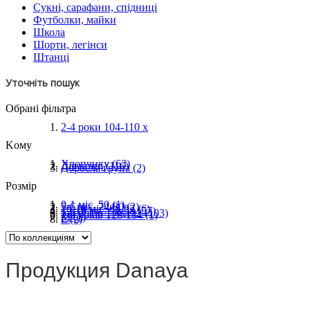
Сукні, сарафани, спідниці
Футболки, майки
Школа
Шорти, легінси
Штанці
Уточніть пошук
Обрані фільтра
2-4 роки 104-110
x
Koму
Хлопчику
(63)
Дівчинці
(116)
Доросла група
(2)
Розмір
0-1 міс. 50
(1)
5-6 міс. 74-80
(2)
10-18 міс. 86-92
(6)
12-18 міс. 92-98
(57)
5-6 років 116-122
(103)
7-8 років 128-134
(1)
M
(2)
L
(2)
Продукция Danaya