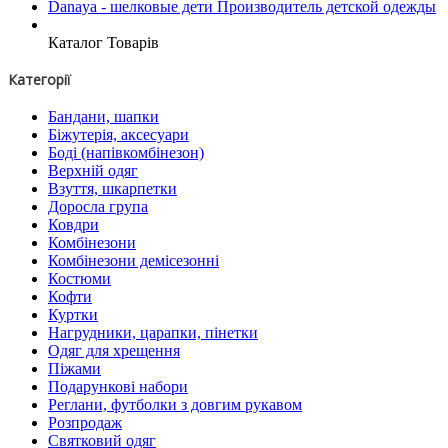
Danaya - шелковые дети Производитель детской одежды
Каталог Товарів
Категорії
Бандани, шапки
Біжутерія, аксесуари
Боді (напівкомбінезон)
Верхній одяг
Взуття, шкарпетки
Доросла група
Ковдри
Комбінезони
Комбінезони демісезонні
Костюми
Кофти
Куртки
Нагрудники, царапки, пінетки
Одяг для хрещення
Піжами
Подарункові набори
Реглани, футболки з довгим рукавом
Розпродаж
Святковий одяг