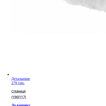
Детальніше
279 грн.
Спідниця
(196F/17)
До кошику