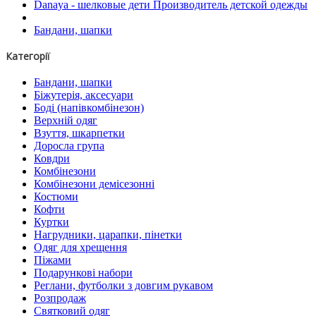
Danaya - шелковые дети Производитель детской одежды
Бандани, шапки
Категорії
Бандани, шапки
Біжутерія, аксесуари
Боді (напівкомбінезон)
Верхній одяг
Взуття, шкарпетки
Доросла група
Ковдри
Комбінезони
Комбінезони демісезонні
Костюми
Кофти
Куртки
Нагрудники, царапки, пінетки
Одяг для хрещення
Піжами
Подарункові набори
Реглани, футболки з довгим рукавом
Розпродаж
Святковий одяг