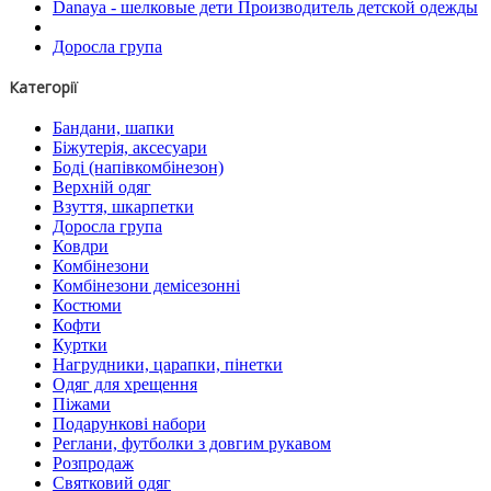
Danaya - шелковые дети Производитель детской одежды
Доросла група
Категорії
Бандани, шапки
Біжутерія, аксесуари
Боді (напівкомбінезон)
Верхній одяг
Взуття, шкарпетки
Доросла група
Ковдри
Комбінезони
Комбінезони демісезонні
Костюми
Кофти
Куртки
Нагрудники, царапки, пінетки
Одяг для хрещення
Піжами
Подарункові набори
Реглани, футболки з довгим рукавом
Розпродаж
Святковий одяг