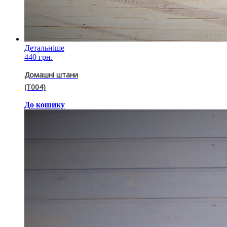
Детальніше
440 грн.
Домашні штани
(T004)
До кошику