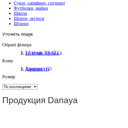
Сукні, сарафани, спідниці
Футболки, майки
Школа
Шорти, легінси
Штанці
Уточніть пошук
Обрані фільтра
5-6 років 116-122
x
12-18 міс. 92-98
x
Koму
Хлопчику
(2)
Дівчинці
(1)
Розмір
Продукция Danaya