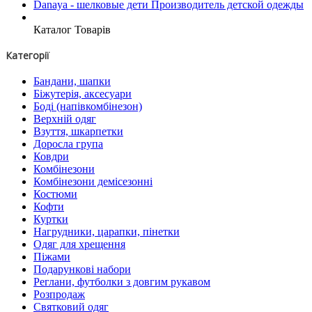
Danaya - шелковые дети Производитель детской одежды
Каталог Товарів
Категорії
Бандани, шапки
Біжутерія, аксесуари
Боді (напівкомбінезон)
Верхній одяг
Взуття, шкарпетки
Доросла група
Ковдри
Комбінезони
Комбінезони демісезонні
Костюми
Кофти
Куртки
Нагрудники, царапки, пінетки
Одяг для хрещення
Піжами
Подарункові набори
Реглани, футболки з довгим рукавом
Розпродаж
Святковий одяг