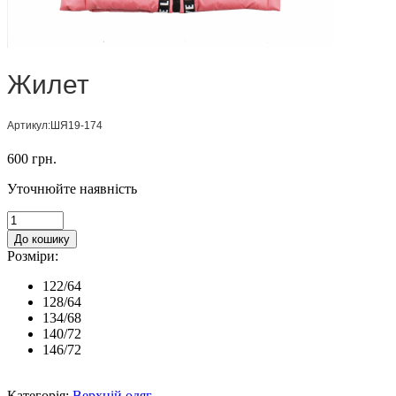
Жилет
Артикул:ШЯ19-174
600 грн.
Уточнюйте наявність
До кошику
Розміри:
122/64
128/64
134/68
140/72
146/72
Категорія:
Верхній одяг