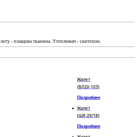
илету - плащова тканина. Утеплювач - синтепон.
Жилет
(ВЛ20-103)
Подробнее
Жилет
(ШЯ-29/18)
Подробнее
Жилет